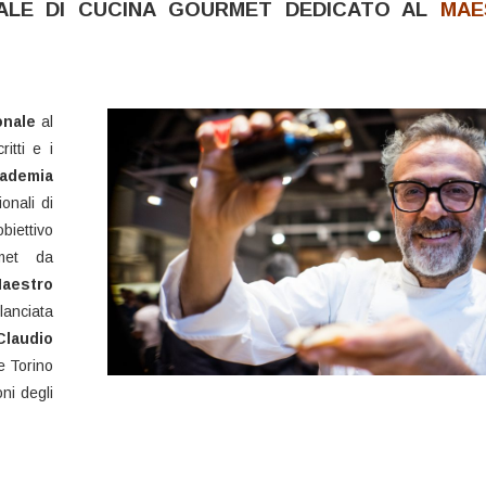
ALE DI CUCINA GOURMET DEDICATO AL
MAE
onale
al
itti e i
ademia
onali di
iettivo
rmet da
aestro
ciata
Claudio
e Torino
ni degli