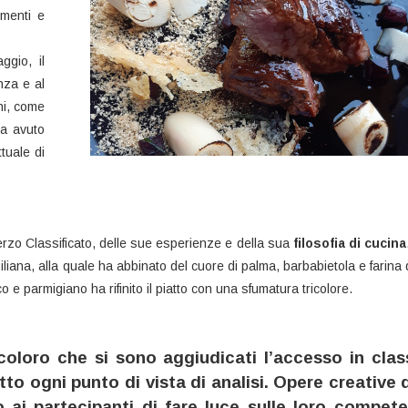
ementi e
ggio, il
nza e al
ni, come
ha avuto
tuale di
 Terzo Classificato, delle sue esperienze e della sua
filosofia di cucina
siliana, alla quale ha abbinato del cuore di palma, barbabietola e farina 
 e parmigiano ha rifinito il piatto con una sfumatura tricolore.
coloro che si sono aggiudicati l’accesso in class
o ogni punto di vista di analisi. Opere creative d
 ai partecipanti di fare luce sulle loro compet