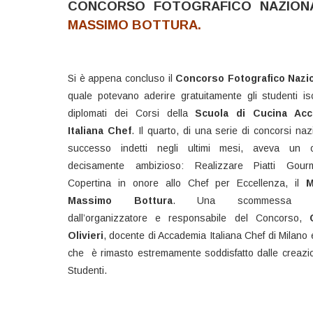
CONCORSO FOTOGRAFICO NAZION
MASSIMO BOTTURA.
Si è appena concluso il
Concorso Fotografico Nazi
quale potevano aderire gratuitamente gli studenti iscr
diplomati dei Corsi della
Scuola di Cucina Acc
Italiana Chef
. Il quarto, di una serie di concorsi nazi
successo indetti negli ultimi mesi, aveva un ob
decisamente ambizioso: Realizzare Piatti Gou
Copertina in onore allo Chef per Eccellenza, il
M
Massimo Bottura
. Una scommessa lan
dall’organizzatore e responsabile del Concorso,
Olivieri
, docente di Accademia Italiana Chef di Milano 
che è rimasto estremamente soddisfatto dalle creazio
Studenti.