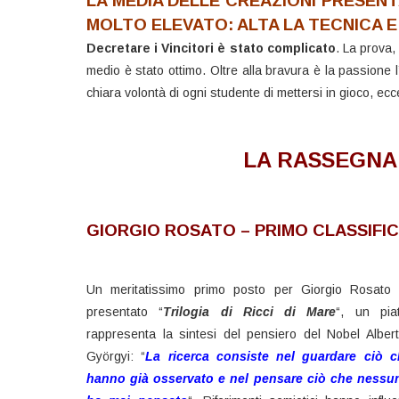
LA MEDIA DELLE CREAZIONI PRESEN
MOLTO ELEVATO: ALTA LA
TECNICA
E
Decretare i Vincitori è stato complicato
. La prova,
medio è stato ottimo. Oltre alla bravura è la passione l
chiara volontà di ogni studente di mettersi in gioco, ec
LA RASSEGNA D
GIORGIO ROSATO – PRIMO CLASSIFI
Un meritatissimo primo posto per Giorgio Rosato
presentato “
Trilogia di Ricci di Mare
“, un pia
rappresenta la sintesi del pensiero del Nobel Alber
Györgyi: “
La ricerca consiste nel guardare ciò ch
hanno già osservato e nel pensare ciò che nessun