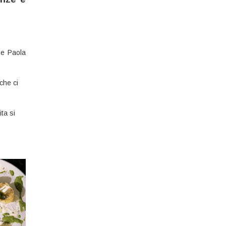
he Paola
che ci
ita si