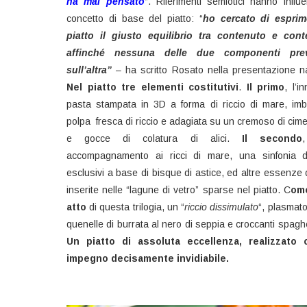
ha mai pensato
“. Riferimenti semiotici hanno influe
concetto di base del piatto: “
ho cercato di esprim
piatto il giusto equilibrio tra contenuto e conte
affinché nessuna delle due componenti prev
sull’altra”
– ha scritto Rosato nella presentazione na
Nel piatto tre elementi costitutivi
.
Il primo
, l’i
pasta stampata in 3D a forma di riccio di mare, imbo
polpa fresca di riccio e adagiata su un cremoso di cime
e gocce di colatura di alici.
Il secondo
accompagnamento ai ricci di mare, una sinfonia d
esclusivi a base di bisque di astice, ed altre essenze 
inserite nelle “lagune di vetro” sparse nel piatto. C
om
atto
di questa trilogia, un “
riccio dissimulato
“, plasmat
quenelle di burrata al nero di seppia e croccanti spaghet
Un piatto di assoluta eccellenza, realizzato
impegno decisamente invidiabile.