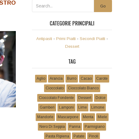
STRO
Go
CATEGORIE PRINCIPALI
Antipasti
-
Primi Piatti
-
Secondi Piatti
-
Dessert
TAG
Aglio
Arancia
Burro
Cacao
Carote
Cioccolato
Cioccolato Bianco
Cioccolato Fondente
Dessert
Dolce
Gamberi
Lamponi
Lime
Limone
Mandorle
Mascarpone
Menta
Miele
Nero Di Seppia
Panna
Parmigiano
Pasta Ripiena
Patate
Pinoli