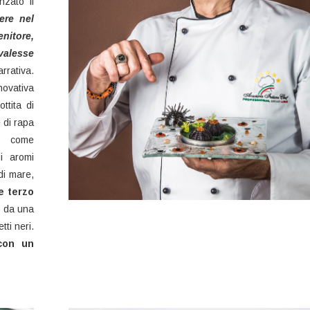
nzato il
ere nel
nitore,
alesse
rrativa.
nnovativa
ttita di
 di rapa
, come
i aromi
di mare,
e terzo
o da una
ti neri.
 con un