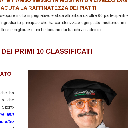
TATE HANNO MESSO IN MOSTRA UN LIVELLO DA
 ACUTA LA RAFFINATEZZA DEI PIATTI
 seppure molto impegnativa, è stata affrontata da oltre 60 partecipanti e i
’ingrediente principale che ha caratterizzato ogni piatto, mettendo in 
cellere e migliorarsi, anche lontano dai banchi accademici.
EI PRIMI 10 CLASSIFICATI
CATO
 che ha
tto che
t Szent-
e altri
o altro