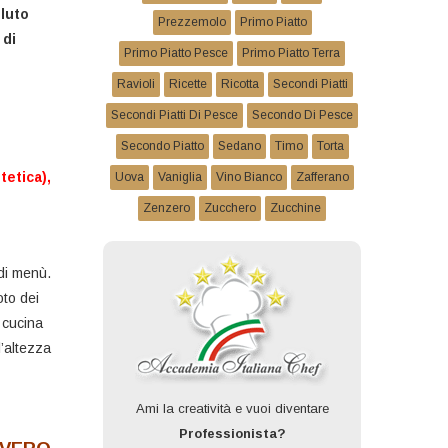
luto
Prezzemolo
Primo Piatto
 di
Primo Piatto Pesce
Primo Piatto Terra
Ravioli
Ricette
Ricotta
Secondi Piatti
Secondi Piatti Di Pesce
Secondo Di Pesce
Secondo Piatto
Sedano
Timo
Torta
etica),
Uova
Vaniglia
Vino Bianco
Zafferano
Zenzero
Zucchero
Zucchine
 di menù.
oto dei
 cucina
l’altezza
Ami la creatività e vuoi diventare
Professionista?