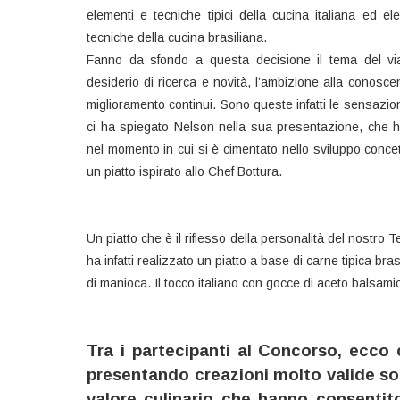
elementi e tecniche tipici della cucina italiana ed el
tecniche della cucina brasiliana.
Fanno da sfondo a questa decisione il tema del via
desiderio di ricerca e novità, l’ambizione alla conosce
miglioramento continui. Sono queste infatti le sensazio
ci ha spiegato Nelson nella sua presentazione, che 
nel momento in cui si è cimentato nello sviluppo concet
un piatto ispirato allo Chef Bottura.
Un piatto che è il riflesso della personalità del nostro
ha infatti realizzato un piatto a base di carne tipica bra
di manioca. Il tocco italiano con gocce di aceto balsamico
Tra i partecipanti al Concorso, ecco 
presentando creazioni molto valide sott
valore culinario che hanno consentito