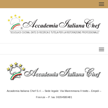
Tog
navi
Men
Accademia Italiana Chef S.r.l. – Sede legale: Via Maremmana II tratto – Empoli –
Firenze – P. Iva: 06394580481