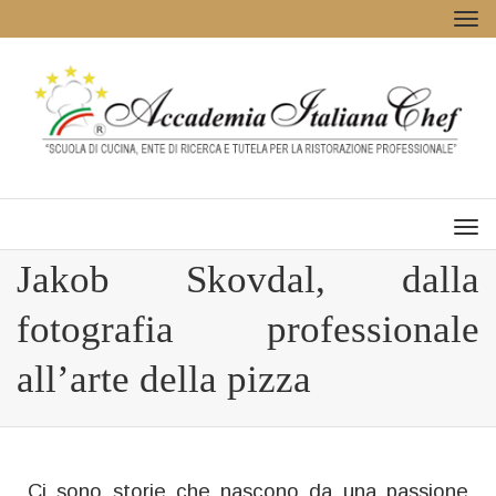
Tog
navi
Men
Jakob Skovdal, dalla
fotografia professionale
all’arte della pizza
Ci sono storie che nascono da una passione