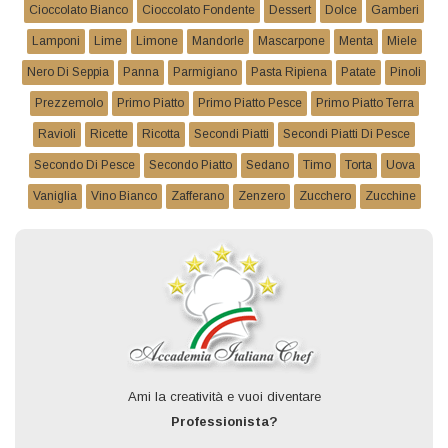
Cioccolato Bianco
Cioccolato Fondente
Dessert
Dolce
Gamberi
Lamponi
Lime
Limone
Mandorle
Mascarpone
Menta
Miele
Nero Di Seppia
Panna
Parmigiano
Pasta Ripiena
Patate
Pinoli
Prezzemolo
Primo Piatto
Primo Piatto Pesce
Primo Piatto Terra
Ravioli
Ricette
Ricotta
Secondi Piatti
Secondi Piatti Di Pesce
Secondo Di Pesce
Secondo Piatto
Sedano
Timo
Torta
Uova
Vaniglia
Vino Bianco
Zafferano
Zenzero
Zucchero
Zucchine
Ami la creatività e vuoi diventare
Professionista?