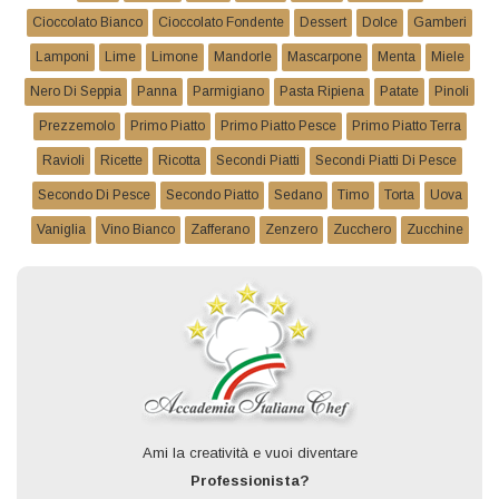
Cioccolato Bianco
Cioccolato Fondente
Dessert
Dolce
Gamberi
Lamponi
Lime
Limone
Mandorle
Mascarpone
Menta
Miele
Nero Di Seppia
Panna
Parmigiano
Pasta Ripiena
Patate
Pinoli
Prezzemolo
Primo Piatto
Primo Piatto Pesce
Primo Piatto Terra
Ravioli
Ricette
Ricotta
Secondi Piatti
Secondi Piatti Di Pesce
Secondo Di Pesce
Secondo Piatto
Sedano
Timo
Torta
Uova
Vaniglia
Vino Bianco
Zafferano
Zenzero
Zucchero
Zucchine
Ami la creatività e vuoi diventare
Professionista?