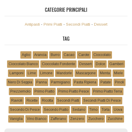
CATEGORIE PRINCIPALI
Antipasti
-
Primi Piatti
-
Secondi Piatti
-
Dessert
TAG
Aglio
Arancia
Burro
Cacao
Carote
Cioccolato
Cioccolato Bianco
Cioccolato Fondente
Dessert
Dolce
Gamberi
Lamponi
Lime
Limone
Mandorle
Mascarpone
Menta
Miele
Nero Di Seppia
Panna
Parmigiano
Pasta Ripiena
Patate
Pinoli
Prezzemolo
Primo Piatto
Primo Piatto Pesce
Primo Piatto Terra
Ravioli
Ricette
Ricotta
Secondi Piatti
Secondi Piatti Di Pesce
Secondo Di Pesce
Secondo Piatto
Sedano
Timo
Torta
Uova
Vaniglia
Vino Bianco
Zafferano
Zenzero
Zucchero
Zucchine