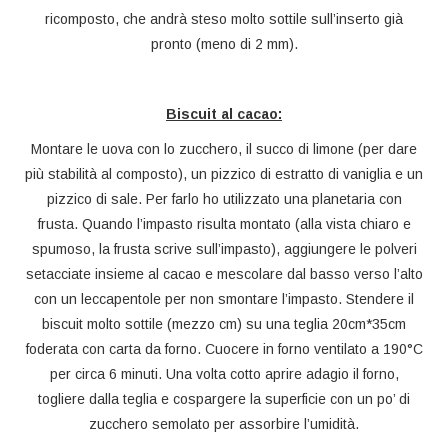
ricomposto, che andrà steso molto sottile sull’inserto già
pronto (meno di 2 mm).
B
iscuit al cacao:
Montare le uova con lo zucchero, il succo di limone (per dare
più stabilità al composto), un pizzico di estratto di vaniglia e un
pizzico di sale. Per farlo ho utilizzato una planetaria con
frusta. Quando l’impasto risulta montato (alla vista chiaro e
spumoso, la frusta scrive sull’impasto), aggiungere le polveri
setacciate insieme al cacao e mescolare dal basso verso l’alto
con un leccapentole per non smontare l’impasto. Stendere il
biscuit molto sottile (mezzo cm) su una teglia 20cm*35cm
foderata con carta da forno. Cuocere in forno ventilato a 190°C
per circa 6 minuti. Una volta cotto aprire adagio il forno,
togliere dalla teglia e cospargere la superficie con un po’ di
zucchero semolato per assorbire l’umidità.