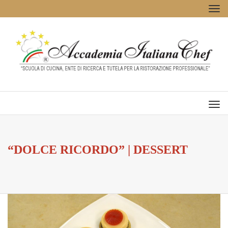
Tog
navi
Men
“DOLCE RICORDO” | DESSERT