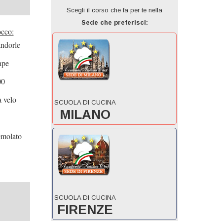
Scegli il corso che fa per te nella
Sede che preferisci:
occo:
andorle
ape
00
 velo
SCUOLA DI CUCINA
MILANO
emolato
SCUOLA DI CUCINA
FIRENZE