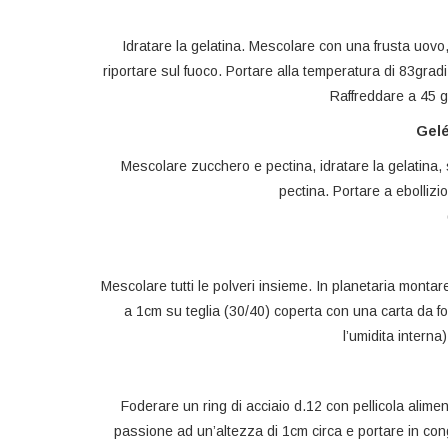
Idratare la gelatina. Mescolare con una frusta uov
riportare sul fuoco. Portare alla temperatura di 83gradi
Raffreddare a 45 g
Gelé
Mescolare zucchero e pectina, idratare la gelatina
pectina. Portare a ebollizi
Mescolare tutti le polveri insieme. In planetaria monta
a 1cm su teglia (30/40) coperta con una carta da 
l’umidita interna
Foderare un ring di acciaio d.12 con pellicola alimen
passione ad un’altezza di 1cm circa e portare in co