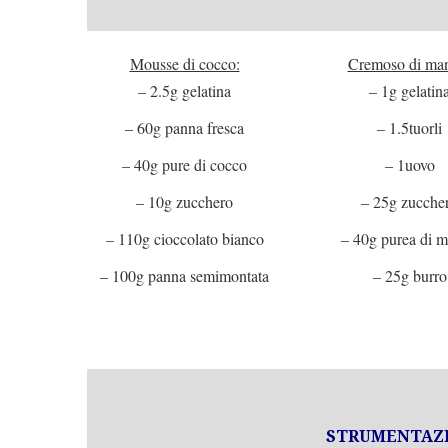
Mousse di cocco:
Cremoso di ma
– 2.5g gelatina
– 1g gelatin
– 60g panna fresca
– 1.5tuorli
– 40g pure di cocco
– 1uovo
– 10g zucchero
– 25g zucche
– 110g cioccolato bianco
– 40g purea di 
– 100g panna semimontata
– 25g burro
STRUMENTAZI