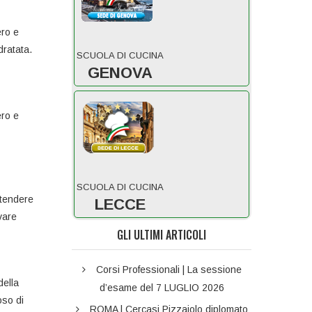
ero e
dratata.
SCUOLA DI CUCINA
GENOVA
ero e
SCUOLA DI CUCINA
Stendere
LECCE
vare
GLI ULTIMI ARTICOLI
Corsi Professionali | La sessione
della
d’esame del 7 LUGLIO 2026
oso di
ROMA | Cercasi Pizzaiolo diplomato