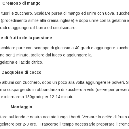
Cremoso di mango
o, tuorli e zucchero. Scaldare purea di mango ed unire con uova, zucch
 (procedimento simile alla crema inglese) e dopo unire con la gelatina i
radi e aggiungere il burro ed emulsionare.
e di frutto della passione
, scaldare pure con sciroppo di glucosio a 40 gradi e aggiungere zucch
one per 1 minuto, togliere dal fuoco e aggiungere la
gelatina e l’acido citrico.
Dacquoise di cocco
re albumi con zucchero, dopo un poco alla volta aggiungere le polveri. 
forno cospargendo in abbondanza di zucchero a velo (serve per preser
) e infornare a 180gradi per 12-14 minuti.
Montaggio
tare sul fondo e nastro acetato lungo i bordi. Versare la gelée di frutto 
ngelatore per 2-3 ore. Trascorso il tempo necessario preparare il crem