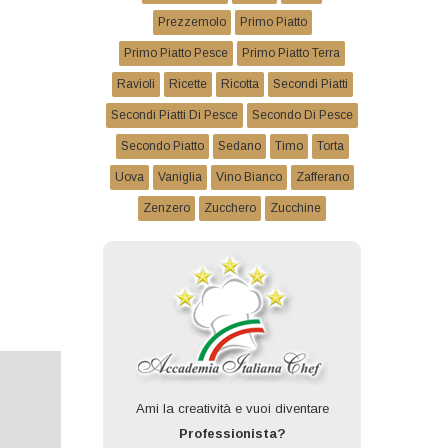
Prezzemolo
Primo Piatto
Primo Piatto Pesce
Primo Piatto Terra
Ravioli
Ricette
Ricotta
Secondi Piatti
Secondi Piatti Di Pesce
Secondo Di Pesce
Secondo Piatto
Sedano
Timo
Torta
Uova
Vaniglia
Vino Bianco
Zafferano
Zenzero
Zucchero
Zucchine
Ami la creatività e vuoi diventare
Professionista?