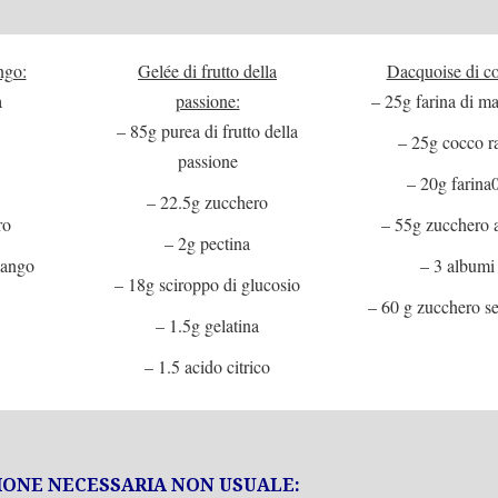
ngo:
Gelée di frutto della
Dacquoise di c
a
passione:
– 25g farina di m
– 85g purea di frutto della
– 25g cocco r
passione
– 20g farina
– 22.5g zucchero
ro
– 55g zucchero a
– 2g pectina
mango
– 3 albumi
– 18g sciroppo di glucosio
– 60 g zucchero s
– 1.5g gelatina
– 1.5 acido citrico
ONE NECESSARIA NON USUALE: