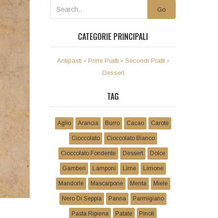
Go
CATEGORIE PRINCIPALI
Antipasti
-
Primi Piatti
-
Secondi Piatti
-
Dessert
TAG
Aglio
Arancia
Burro
Cacao
Carote
Cioccolato
Cioccolato Bianco
Cioccolato Fondente
Dessert
Dolce
Gamberi
Lamponi
Lime
Limone
Mandorle
Mascarpone
Menta
Miele
Nero Di Seppia
Panna
Parmigiano
Pasta Ripiena
Patate
Pinoli