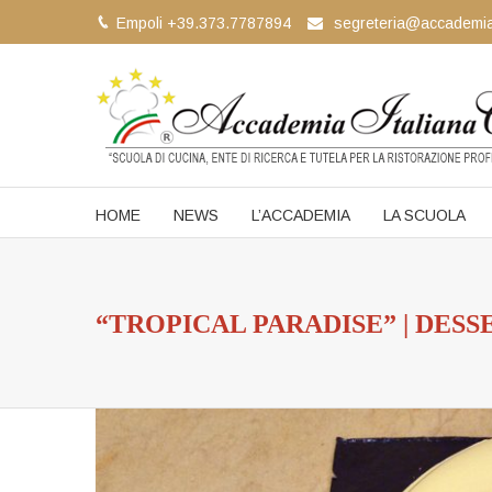
Empoli +39.373.7787894
segreteria@accademia
HOME
NEWS
L’ACCADEMIA
LA SCUOLA
“TROPICAL PARADISE” | DESS