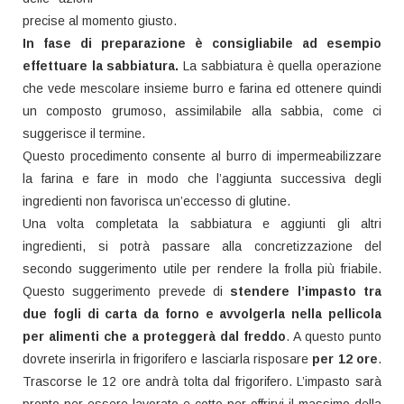
precise al momento giusto.
In fase di preparazione è consigliabile ad esempio
effettuare la sabbiatura.
La sabbiatura è quella operazione
che vede mescolare insieme burro e farina ed ottenere quindi
un composto grumoso, assimilabile alla sabbia, come ci
suggerisce il termine.
Questo procedimento consente al burro di impermeabilizzare
la farina e fare in modo che l’aggiunta successiva degli
ingredienti non favorisca un’eccesso di glutine.
Una volta completata la sabbiatura e aggiunti gli altri
ingredienti, si potrà passare alla concretizzazione del
secondo suggerimento utile per rendere la frolla più friabile.
Questo suggerimento prevede di
stendere l’impasto tra
due fogli di carta da forno e avvolgerla nella pellicola
per alimenti che a proteggerà dal freddo
. A questo punto
dovrete inserirla in frigorifero e lasciarla risposare
per 12 ore
.
Trascorse le 12 ore andrà tolta dal frigorifero. L’impasto sarà
pronto per essere lavorato e cotto per offrirvi il massimo della