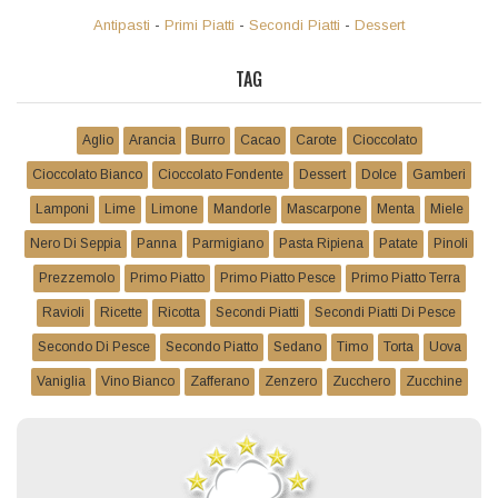
Antipasti
-
Primi Piatti
-
Secondi Piatti
-
Dessert
TAG
Aglio
Arancia
Burro
Cacao
Carote
Cioccolato
Cioccolato Bianco
Cioccolato Fondente
Dessert
Dolce
Gamberi
Lamponi
Lime
Limone
Mandorle
Mascarpone
Menta
Miele
Nero Di Seppia
Panna
Parmigiano
Pasta Ripiena
Patate
Pinoli
Prezzemolo
Primo Piatto
Primo Piatto Pesce
Primo Piatto Terra
Ravioli
Ricette
Ricotta
Secondi Piatti
Secondi Piatti Di Pesce
Secondo Di Pesce
Secondo Piatto
Sedano
Timo
Torta
Uova
Vaniglia
Vino Bianco
Zafferano
Zenzero
Zucchero
Zucchine