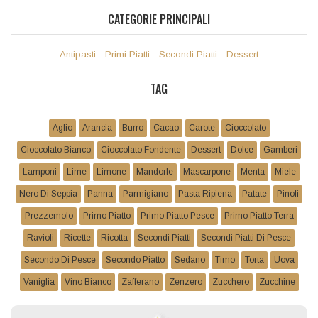
CATEGORIE PRINCIPALI
Antipasti
-
Primi Piatti
-
Secondi Piatti
-
Dessert
TAG
Aglio
Arancia
Burro
Cacao
Carote
Cioccolato
Cioccolato Bianco
Cioccolato Fondente
Dessert
Dolce
Gamberi
Lamponi
Lime
Limone
Mandorle
Mascarpone
Menta
Miele
Nero Di Seppia
Panna
Parmigiano
Pasta Ripiena
Patate
Pinoli
Prezzemolo
Primo Piatto
Primo Piatto Pesce
Primo Piatto Terra
Ravioli
Ricette
Ricotta
Secondi Piatti
Secondi Piatti Di Pesce
Secondo Di Pesce
Secondo Piatto
Sedano
Timo
Torta
Uova
Vaniglia
Vino Bianco
Zafferano
Zenzero
Zucchero
Zucchine