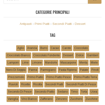
CATEGORIE PRINCIPALI
Antipasti
-
Primi Piatti
-
Secondi Piatti
-
Dessert
TAG
Aglio
Arancia
Burro
Cacao
Carote
Cioccolato
Cioccolato Bianco
Cioccolato Fondente
Dessert
Dolce
Gamberi
Lamponi
Lime
Limone
Mandorle
Mascarpone
Menta
Miele
Nero Di Seppia
Panna
Parmigiano
Pasta Ripiena
Patate
Pinoli
Prezzemolo
Primo Piatto
Primo Piatto Pesce
Primo Piatto Terra
Ravioli
Ricette
Ricotta
Secondi Piatti
Secondi Piatti Di Pesce
Secondo Di Pesce
Secondo Piatto
Sedano
Timo
Torta
Uova
Vaniglia
Vino Bianco
Zafferano
Zenzero
Zucchero
Zucchine