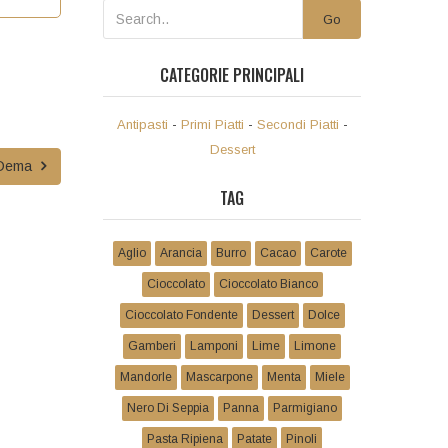
Go
CATEGORIE PRINCIPALI
Antipasti
-
Primi Piatti
-
Secondi Piatti
-
Dessert
 Dema
TAG
Aglio
Arancia
Burro
Cacao
Carote
Cioccolato
Cioccolato Bianco
Cioccolato Fondente
Dessert
Dolce
Gamberi
Lamponi
Lime
Limone
Mandorle
Mascarpone
Menta
Miele
Nero Di Seppia
Panna
Parmigiano
Pasta Ripiena
Patate
Pinoli