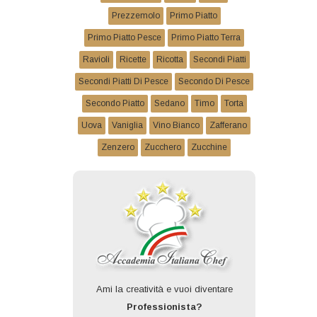
Prezzemolo
Primo Piatto
Primo Piatto Pesce
Primo Piatto Terra
Ravioli
Ricette
Ricotta
Secondi Piatti
Secondi Piatti Di Pesce
Secondo Di Pesce
Secondo Piatto
Sedano
Timo
Torta
Uova
Vaniglia
Vino Bianco
Zafferano
Zenzero
Zucchero
Zucchine
Ami la creatività e vuoi diventare
Professionista?