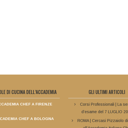
OLE DI CUCINA DELL’ACCADEMIA
GLI ULTIMI ARTICOLI
CADEMIA CHEF A FIRENZE
Corsi Professionali | La s
d’esame del 7 LUGLIO 2
CADEMIA CHEF A BOLOGNA
ROMA | Cercasi Pizzaiolo d