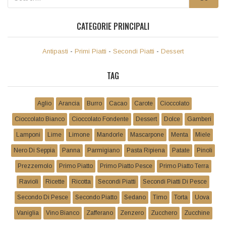
CATEGORIE PRINCIPALI
Antipasti
-
Primi Piatti
-
Secondi Piatti
-
Dessert
TAG
Aglio
Arancia
Burro
Cacao
Carote
Cioccolato
Cioccolato Bianco
Cioccolato Fondente
Dessert
Dolce
Gamberi
Lamponi
Lime
Limone
Mandorle
Mascarpone
Menta
Miele
Nero Di Seppia
Panna
Parmigiano
Pasta Ripiena
Patate
Pinoli
Prezzemolo
Primo Piatto
Primo Piatto Pesce
Primo Piatto Terra
Ravioli
Ricette
Ricotta
Secondi Piatti
Secondi Piatti Di Pesce
Secondo Di Pesce
Secondo Piatto
Sedano
Timo
Torta
Uova
Vaniglia
Vino Bianco
Zafferano
Zenzero
Zucchero
Zucchine