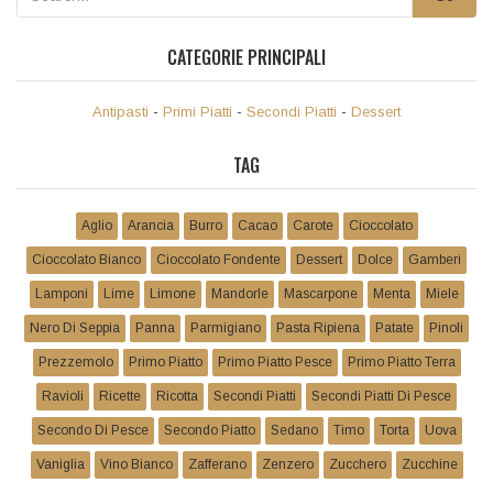
CATEGORIE PRINCIPALI
Antipasti
-
Primi Piatti
-
Secondi Piatti
-
Dessert
TAG
Aglio
Arancia
Burro
Cacao
Carote
Cioccolato
Cioccolato Bianco
Cioccolato Fondente
Dessert
Dolce
Gamberi
Lamponi
Lime
Limone
Mandorle
Mascarpone
Menta
Miele
Nero Di Seppia
Panna
Parmigiano
Pasta Ripiena
Patate
Pinoli
Prezzemolo
Primo Piatto
Primo Piatto Pesce
Primo Piatto Terra
Ravioli
Ricette
Ricotta
Secondi Piatti
Secondi Piatti Di Pesce
Secondo Di Pesce
Secondo Piatto
Sedano
Timo
Torta
Uova
Vaniglia
Vino Bianco
Zafferano
Zenzero
Zucchero
Zucchine