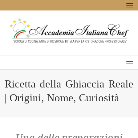
Tog
navi
Men
Ricetta della Ghiaccia Reale
| Origini, Nome, Curiosità
Una delle preparazioni