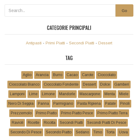
Go
CATEGORIE PRINCIPALI
Antipasti
-
Primi Piatti
-
Secondi Piatti
-
Dessert
TAG
Aglio
Arancia
Burro
Cacao
Carote
Cioccolato
Cioccolato Bianco
Cioccolato Fondente
Dessert
Dolce
Gamberi
Lamponi
Lime
Limone
Mandorle
Mascarpone
Menta
Miele
Nero Di Seppia
Panna
Parmigiano
Pasta Ripiena
Patate
Pinoli
Prezzemolo
Primo Piatto
Primo Piatto Pesce
Primo Piatto Terra
Ravioli
Ricette
Ricotta
Secondi Piatti
Secondi Piatti Di Pesce
Secondo Di Pesce
Secondo Piatto
Sedano
Timo
Torta
Uova