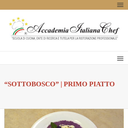
Tog
navi
Men
“SOTTOBOSCO” | PRIMO PIATTO