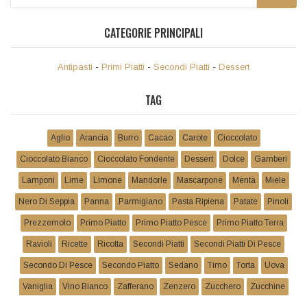
CATEGORIE PRINCIPALI
Antipasti
-
Primi Piatti
-
Secondi Piatti
-
Dessert
TAG
Aglio
Arancia
Burro
Cacao
Carote
Cioccolato
Cioccolato Bianco
Cioccolato Fondente
Dessert
Dolce
Gamberi
Lamponi
Lime
Limone
Mandorle
Mascarpone
Menta
Miele
Nero Di Seppia
Panna
Parmigiano
Pasta Ripiena
Patate
Pinoli
Prezzemolo
Primo Piatto
Primo Piatto Pesce
Primo Piatto Terra
Ravioli
Ricette
Ricotta
Secondi Piatti
Secondi Piatti Di Pesce
Secondo Di Pesce
Secondo Piatto
Sedano
Timo
Torta
Uova
Vaniglia
Vino Bianco
Zafferano
Zenzero
Zucchero
Zucchine