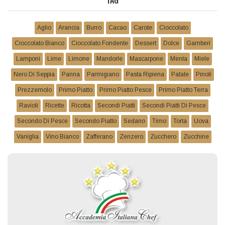
TAG
Aglio
Arancia
Burro
Cacao
Carote
Cioccolato
Cioccolato Bianco
Cioccolato Fondente
Dessert
Dolce
Gamberi
Lamponi
Lime
Limone
Mandorle
Mascarpone
Menta
Miele
Nero Di Seppia
Panna
Parmigiano
Pasta Ripiena
Patate
Pinoli
Prezzemolo
Primo Piatto
Primo Piatto Pesce
Primo Piatto Terra
Ravioli
Ricette
Ricotta
Secondi Piatti
Secondi Piatti Di Pesce
Secondo Di Pesce
Secondo Piatto
Sedano
Timo
Torta
Uova
Vaniglia
Vino Bianco
Zafferano
Zenzero
Zucchero
Zucchine