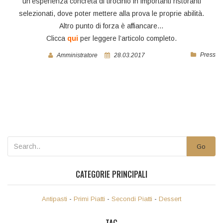
un’esperienza concreta di tirocinio in importanti ristoranti
selezionati, dove poter mettere alla prova le proprie abilità.
Altro punto di forza è affiancare…
Clicca
qui
per leggere l’articolo completo.
Press
Amministratore
28.03.2017
Go
CATEGORIE PRINCIPALI
Antipasti
-
Primi Piatti
-
Secondi Piatti
-
Dessert