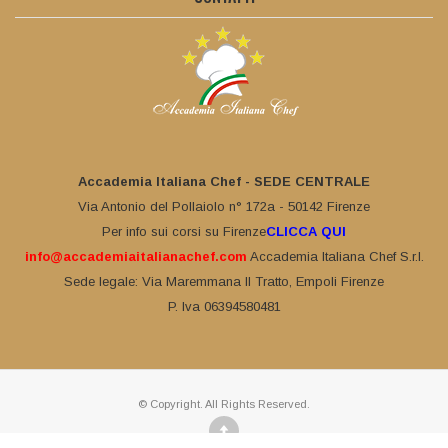
Accademia Italiana Chef - SEDE CENTRALE
Via Antonio del Pollaiolo n° 172a - 50142 Firenze
Per info sui corsi su Firenze
CLICCA QUI
info@accademiaitalianachef.com
Accademia Italiana Chef S.r.l.
Sede legale: Via Maremmana II Tratto, Empoli Firenze
P. Iva 06394580481
© Copyright. All Rights Reserved.