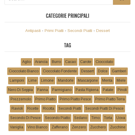
CATEGORIE PRINCIPALI
Antipasti
-
Primi Piatti
-
Secondi Piatti
-
Dessert
TAG
Aglio
Arancia
Burro
Cacao
Carote
Cioccolato
Cioccolato Bianco
Cioccolato Fondente
Dessert
Dolce
Gamberi
Lamponi
Lime
Limone
Mandorle
Mascarpone
Menta
Miele
Nero Di Seppia
Panna
Parmigiano
Pasta Ripiena
Patate
Pinoli
Prezzemolo
Primo Piatto
Primo Piatto Pesce
Primo Piatto Terra
Ravioli
Ricette
Ricotta
Secondi Piatti
Secondi Piatti Di Pesce
Secondo Di Pesce
Secondo Piatto
Sedano
Timo
Torta
Uova
Vaniglia
Vino Bianco
Zafferano
Zenzero
Zucchero
Zucchine