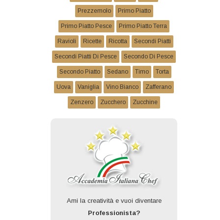
Prezzemolo
Primo Piatto
Primo Piatto Pesce
Primo Piatto Terra
Ravioli
Ricette
Ricotta
Secondi Piatti
Secondi Piatti Di Pesce
Secondo Di Pesce
Secondo Piatto
Sedano
Timo
Torta
Uova
Vaniglia
Vino Bianco
Zafferano
Zenzero
Zucchero
Zucchine
Ami la creatività e vuoi diventare
Professionista?