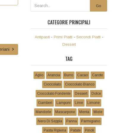
Go
CATEGORIE PRINCIPALI
Antipasti
-
Primi Piatti
-
Secondi Piatti
-
Dessert
eriani
TAG
Aglio
Arancia
Burro
Cacao
Carote
Cioccolato
Cioccolato Bianco
Cioccolato Fondente
Dessert
Dolce
Gamberi
Lamponi
Lime
Limone
Mandorle
Mascarpone
Menta
Miele
Nero Di Seppia
Panna
Parmigiano
Pasta Ripiena
Patate
Pinoli