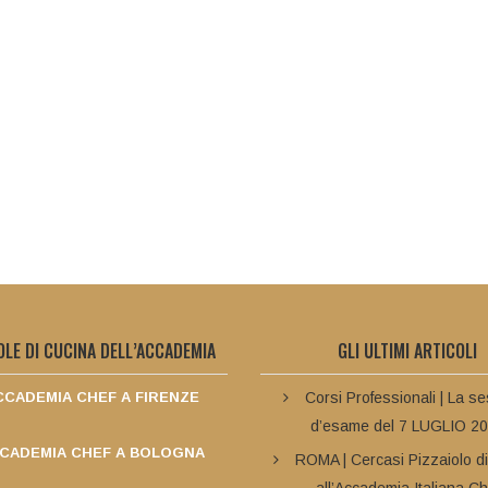
OLE DI CUCINA DELL’ACCADEMIA
GLI ULTIMI ARTICOLI
CADEMIA CHEF A FIRENZE
Corsi Professionali | La s
d’esame del 7 LUGLIO 2
CADEMIA CHEF A BOLOGNA
ROMA | Cercasi Pizzaiolo d