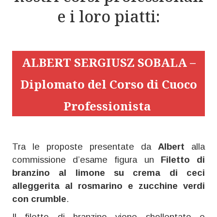
e i loro piatti:
ALBERT SERGIUSZ SOBALA –
Diplomato del Corso di Cuoco
Professionista
Tra le proposte presentate da
Albert
alla
commissione d’esame figura un
Filetto di
branzino al limone su crema di ceci
alleggerita al rosmarino e zucchine verdi
con crumble
.
Il filetto di branzino viene sbollentato e