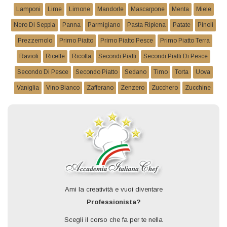
Lamponi
Lime
Limone
Mandorle
Mascarpone
Menta
Miele
Nero Di Seppia
Panna
Parmigiano
Pasta Ripiena
Patate
Pinoli
Prezzemolo
Primo Piatto
Primo Piatto Pesce
Primo Piatto Terra
Ravioli
Ricette
Ricotta
Secondi Piatti
Secondi Piatti Di Pesce
Secondo Di Pesce
Secondo Piatto
Sedano
Timo
Torta
Uova
Vaniglia
Vino Bianco
Zafferano
Zenzero
Zucchero
Zucchine
Ami la creatività e vuoi diventare
Professionista?
Scegli il corso che fa per te nella