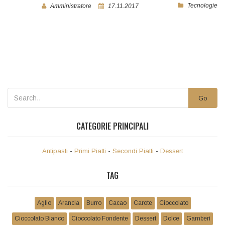
Tecnologie
Amministratore
17.11.2017
Go
CATEGORIE PRINCIPALI
Antipasti
-
Primi Piatti
-
Secondi Piatti
-
Dessert
TAG
Aglio
Arancia
Burro
Cacao
Carote
Cioccolato
Cioccolato Bianco
Cioccolato Fondente
Dessert
Dolce
Gamberi